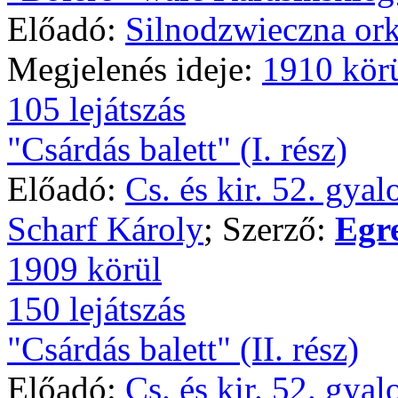
Előadó:
Silnodzwieczna ork
Megjelenés ideje:
1910 kör
105 lejátszás
"Csárdás balett" (I. rész)
Előadó:
Cs. és kir. 52. gya
Scharf Károly
; Szerző:
Egr
1909 körül
150 lejátszás
"Csárdás balett" (II. rész)
Előadó:
Cs. és kir. 52. gya