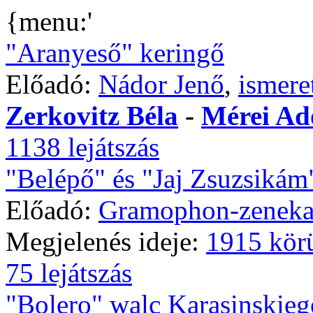
{menu:'
"Aranyeső" keringő
Előadó:
Nádor Jenő
,
ismere
Zerkovitz Béla
-
Mérei Ad
1138 lejátszás
"Belépő" és "Jaj Zsuzsikám
Előadó:
Gramophon-zeneka
Megjelenés ideje:
1915 kör
75 lejátszás
"Bolero" walc Karasinskieg