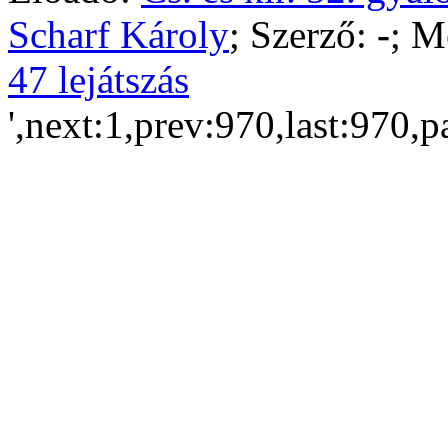
Scharf Károly
; Szerző:
-
; M
47 lejátszás
',next:1,prev:970,last:970,