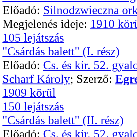
Előadó:
Silnodzwieczna ork
Megjelenés ideje:
1910 kör
105 lejátszás
"Csárdás balett" (I. rész)
Előadó:
Cs. és kir. 52. gya
Scharf Károly
; Szerző:
Egr
1909 körül
150 lejátszás
"Csárdás balett" (II. rész)
Előadó:
Cs. és kir. 52. gya