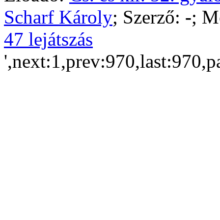
Scharf Károly
; Szerző:
-
; M
47 lejátszás
',next:1,prev:970,last:970,