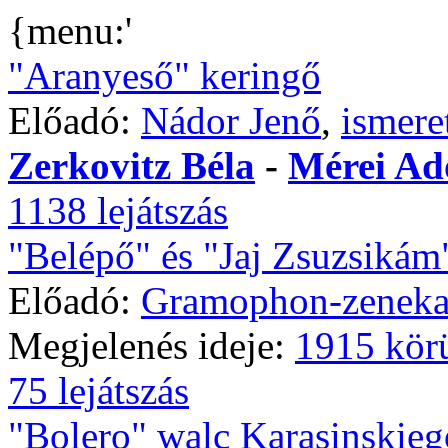
{menu:'
"Aranyeső" keringő
Előadó:
Nádor Jenő
,
ismere
Zerkovitz Béla
-
Mérei Ad
1138 lejátszás
"Belépő" és "Jaj Zsuzsikám
Előadó:
Gramophon-zeneka
Megjelenés ideje:
1915 kör
75 lejátszás
"Bolero" walc Karasinskieg