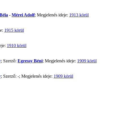
Béla
-
Mérei Adolf
; Megjelenés ideje:
1913 körül
je:
1915 körül
eje:
1910 körül
y
; Szerző:
Egressy Béni
; Megjelenés ideje:
1909 körül
y
; Szerző:
-
; Megjelenés ideje:
1909 körül