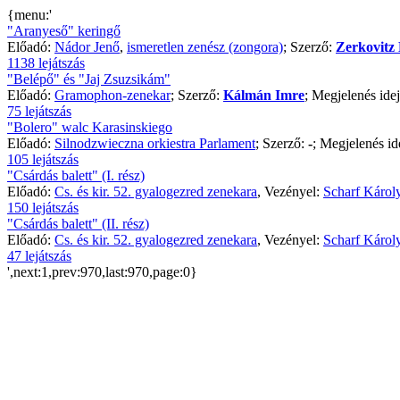
{menu:'
"Aranyeső" keringő
Előadó:
Nádor Jenő
,
ismeretlen zenész (zongora)
; Szerző:
Zerkovitz 
1138 lejátszás
"Belépő" és "Jaj Zsuzsikám"
Előadó:
Gramophon-zenekar
; Szerző:
Kálmán Imre
; Megjelenés ide
75 lejátszás
"Bolero" walc Karasinskiego
Előadó:
Silnodzwieczna orkiestra Parlament
; Szerző:
-
; Megjelenés id
105 lejátszás
"Csárdás balett" (I. rész)
Előadó:
Cs. és kir. 52. gyalogezred zenekara
, Vezényel:
Scharf Károl
150 lejátszás
"Csárdás balett" (II. rész)
Előadó:
Cs. és kir. 52. gyalogezred zenekara
, Vezényel:
Scharf Károl
47 lejátszás
',next:1,prev:970,last:970,page:0}