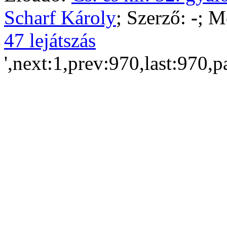
Scharf Károly
; Szerző:
-
; M
47 lejátszás
',next:1,prev:970,last:970,