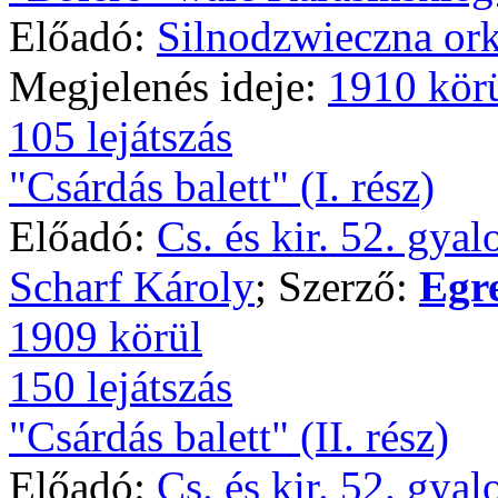
Előadó:
Silnodzwieczna ork
Megjelenés ideje:
1910 kör
105 lejátszás
"Csárdás balett" (I. rész)
Előadó:
Cs. és kir. 52. gya
Scharf Károly
; Szerző:
Egr
1909 körül
150 lejátszás
"Csárdás balett" (II. rész)
Előadó:
Cs. és kir. 52. gya