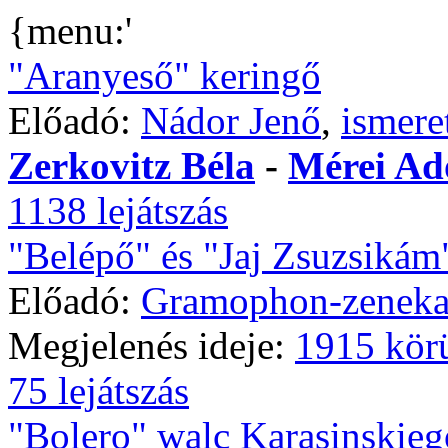
{menu:'
"Aranyeső" keringő
Előadó:
Nádor Jenő
,
ismere
Zerkovitz Béla
-
Mérei Ad
1138 lejátszás
"Belépő" és "Jaj Zsuzsikám
Előadó:
Gramophon-zeneka
Megjelenés ideje:
1915 kör
75 lejátszás
"Bolero" walc Karasinskieg