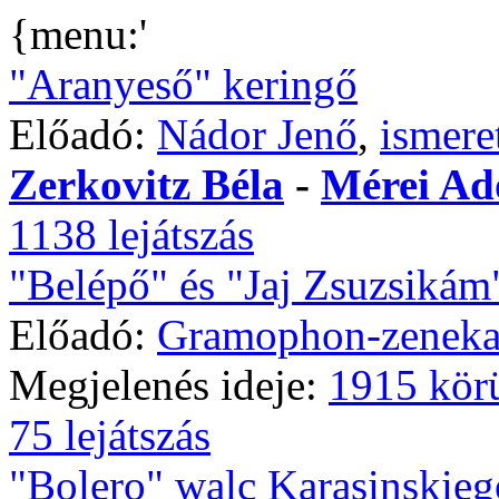
{menu:'
"Aranyeső" keringő
Előadó:
Nádor Jenő
,
ismere
Zerkovitz Béla
-
Mérei Ad
1138 lejátszás
"Belépő" és "Jaj Zsuzsikám
Előadó:
Gramophon-zeneka
Megjelenés ideje:
1915 kör
75 lejátszás
"Bolero" walc Karasinskieg