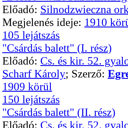
Előadó:
Silnodzwieczna ork
Megjelenés ideje:
1910 kör
105 lejátszás
"Csárdás balett" (I. rész)
Előadó:
Cs. és kir. 52. gya
Scharf Károly
; Szerző:
Egr
1909 körül
150 lejátszás
"Csárdás balett" (II. rész)
Előadó:
Cs. és kir. 52. gya