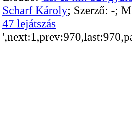
Scharf Károly
; Szerző:
-
; M
47 lejátszás
',next:1,prev:970,last:970,