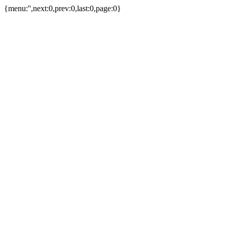
{menu:'',next:0,prev:0,last:0,page:0}