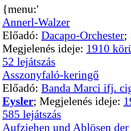
{menu:'
Annerl-Walzer
Előadó:
Dacapo-Orchester
;
Megjelenés ideje:
1910 kör
52 lejátszás
Asszonyfaló-keringő
Előadó:
Banda Marci ifj. c
Eysler
; Megjelenés ideje:
1
585 lejátszás
Aufziehen und Ablösen de