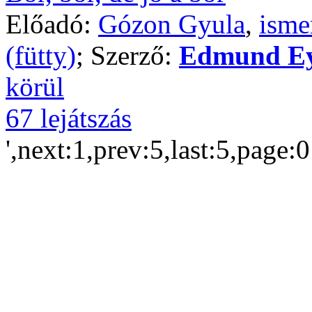
Előadó:
Gózon Gyula
,
isme
(fütty)
; Szerző:
Edmund Ey
körül
67 lejátszás
',next:1,prev:5,last:5,page: