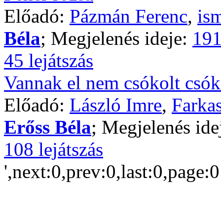
Előadó:
Pázmán Ferenc
,
is
Béla
; Megjelenés ideje:
191
45 lejátszás
Vannak el nem csókolt csó
Előadó:
László Imre
,
Farka
Erőss Béla
; Megjelenés ide
108 lejátszás
',next:0,prev:0,last:0,page: