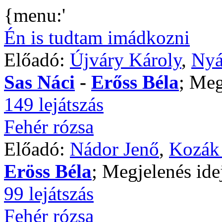
{menu:'
Én is tudtam imádkozni
Előadó:
Újváry Károly
,
Nyá
Sas Náci
-
Erőss Béla
; Meg
149 lejátszás
Fehér rózsa
Előadó:
Nádor Jenő
,
Kozák 
Eröss Béla
; Megjelenés ide
99 lejátszás
Fehér rózsa