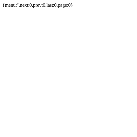
{menu:'',next:0,prev:0,last:0,page:0}