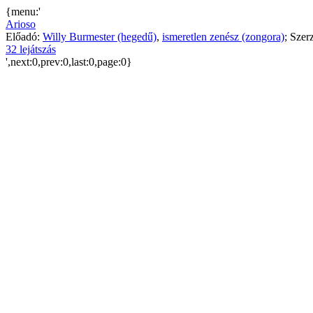
{menu:'
Arioso
Előadó:
Willy Burmester (hegedű)
,
ismeretlen zenész (zongora)
; Szer
32 lejátszás
',next:0,prev:0,last:0,page:0}