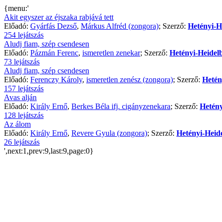
{menu:'
Akit egyszer az éjszaka rabjává tett
Előadó:
Gyárfás Dezső
,
Márkus Alfréd (zongora)
; Szerző:
Hetényi-H
254 lejátszás
Aludj fiam, szép csendesen
Előadó:
Pázmán Ferenc
,
ismeretlen zenekar
; Szerző:
Hetényi-Heidel
73 lejátszás
Aludj fiam, szép csendesen
Előadó:
Ferenczy Károly
,
ismeretlen zenész (zongora)
; Szerző:
Hetén
157 lejátszás
Avas alján
Előadó:
Király Ernő
,
Berkes Béla ifj. cigányzenekara
; Szerző:
Hetény
128 lejátszás
Az álom
Előadó:
Király Ernő
,
Revere Gyula (zongora)
; Szerző:
Hetényi-Heid
26 lejátszás
',next:1,prev:9,last:9,page:0}