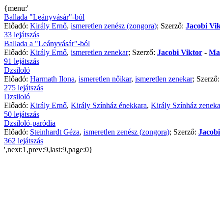
{menu:'
Ballada "Leányvásár"-ból
Előadó:
Király Ernő
,
ismeretlen zenész (zongora)
; Szerző:
Jacobi Vi
33 lejátszás
Ballada a "Leányvásár"-ból
Előadó:
Király Ernő
,
ismeretlen zenekar
; Szerző:
Jacobi Viktor
-
Ma
91 lejátszás
Dzsiloló
Előadó:
Harmath Ilona
,
ismeretlen nőikar
,
ismeretlen zenekar
; Szerző
275 lejátszás
Dzsiloló
Előadó:
Király Ernő
,
Király Színház énekkara
,
Király Színház zeneka
50 lejátszás
Dzsiloló-paródia
Előadó:
Steinhardt Géza
,
ismeretlen zenész (zongora)
; Szerző:
Jacobi
362 lejátszás
',next:1,prev:9,last:9,page:0}