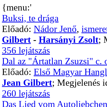
{menu:'
Buksi, te drága
Előadó:
Nádor Jenő
,
ismere
Gilbert
-
Harsányi Zsolt
; 
356 lejátszás
Dal az "Ártatlan Zsuzsi" c. 
Előadó:
Első Magyar Hangl
Jean Gilbert
; Megjelenés i
260 lejátszás
Das Lied vom Autoliebche