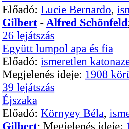
Előadó:
Lucie Bernardo
,
is
Gilbert
-
Alfred Schönfeld
26 lejátszás
Együtt lumpol apa és fia
Előadó:
ismeretlen katonaz
Megjelenés ideje:
1908 kör
39 lejátszás
Éjszaka
Előadó:
Környey Béla
,
isme
Gilbert
; Megjelenés ideje: