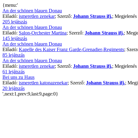
{menu:'
An der schönen blauen Donau
Előadó:
ismeretlen zenekar
; Szerző:
Johann Strauss ifj.
; Megjelenés 
205 lejátszás
An der schönen blauen Donau
Előadó:
Salon-Orchester Martina
; Szerző:
Johann Strauss ifj.
; Megje
145 lejátszás
An der schönen blauen Donau
Előadó:
Kapelle des Kaiser Franz Garde-Grenadier-Regiments
; Szer
85 lejátszás
An der schönen blauen Donau
Előadó:
ismeretlen zenekar
; Szerző:
Johann Strauss ifj.
; Megjelenés 
61 lejátszás
Bei uns zu Haus
Előadó:
ismeretlen katonazenekar
; Szerző:
Johann Strauss ifj.
; Megj
20 lejátszás
',next:1,prev:9,last:9,page:0}