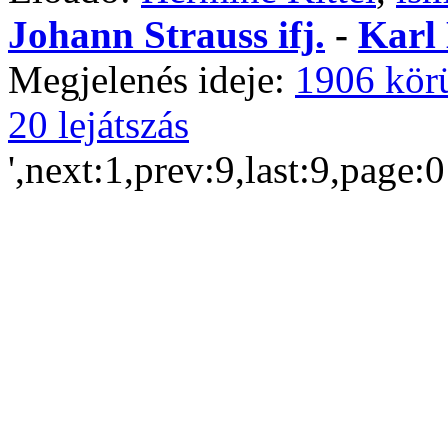
Johann Strauss ifj.
-
Karl 
Megjelenés ideje:
1906 kör
20 lejátszás
',next:1,prev:9,last:9,page: