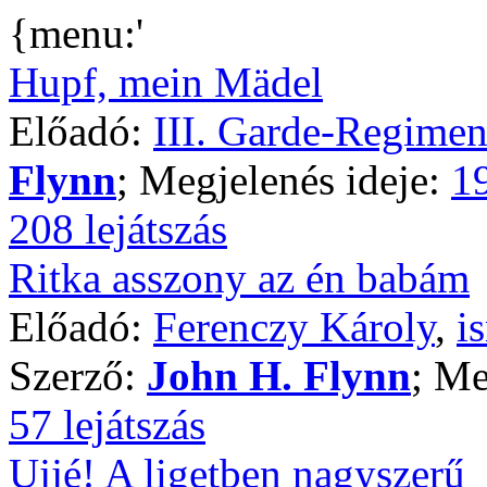
{menu:'
Hupf, mein Mädel
Előadó:
III. Garde-Regimen
Flynn
; Megjelenés ideje:
1
208 lejátszás
Ritka asszony az én babám
Előadó:
Ferenczy Károly
,
i
Szerző:
John H. Flynn
; Me
57 lejátszás
Ujjé! A ligetben nagyszerű