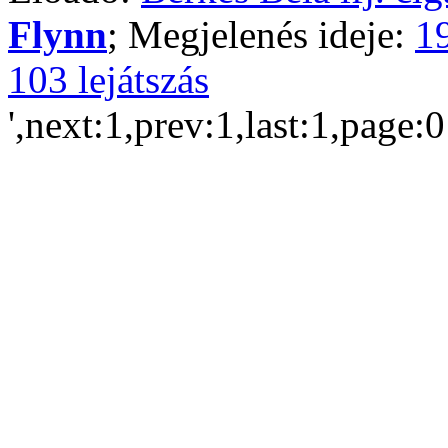
Flynn
; Megjelenés ideje:
1
103 lejátszás
',next:1,prev:1,last:1,page: