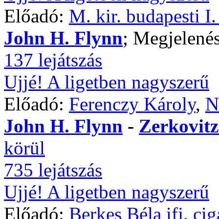
Előadó:
M. kir. budapesti I
John H. Flynn
; Megjelenés
137 lejátszás
Ujjé! A ligetben nagyszerű
Előadó:
Ferenczy Károly
,
N
John H. Flynn
-
Zerkovitz
körül
735 lejátszás
Ujjé! A ligetben nagyszerű
Előadó:
Berkes Béla ifj. ci