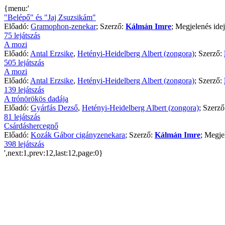
{menu:'
"Belépő" és "Jaj Zsuzsikám"
Előadó:
Gramophon-zenekar
; Szerző:
Kálmán Imre
; Megjelenés ide
75 lejátszás
A mozi
Előadó:
Antal Erzsike
,
Hetényi-Heidelberg Albert (zongora)
; Szerző:
505 lejátszás
A mozi
Előadó:
Antal Erzsike
,
Hetényi-Heidelberg Albert (zongora)
; Szerző:
139 lejátszás
A trónörökös dadája
Előadó:
Gyárfás Dezső
,
Hetényi-Heidelberg Albert (zongora)
; Szerz
81 lejátszás
Csárdáshercegnő
Előadó:
Kozák Gábor cigányzenekara
; Szerző:
Kálmán Imre
; Megje
398 lejátszás
',next:1,prev:12,last:12,page:0}