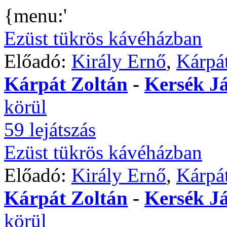
{menu:'
Ezüst tükrös kávéházban
Előadó:
Király Ernő
,
Kárpát
Kárpát Zoltán
-
Kersék J
körül
59 lejátszás
Ezüst tükrös kávéházban
Előadó:
Király Ernő
,
Kárpát
Kárpát Zoltán
-
Kersék J
körül