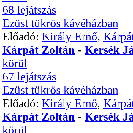
68 lejátszás
Ezüst tükrös kávéházban
Előadó:
Király Ernő
,
Kárpát
Kárpát Zoltán
-
Kersék J
körül
67 lejátszás
Ezüst tükrös kávéházban
Előadó:
Király Ernő
,
Kárpát
Kárpát Zoltán
-
Kersék J
körül