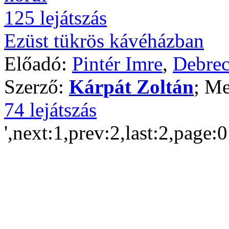
125 lejátszás
Ezüst tükrös kávéházban
Előadó:
Pintér Imre
,
Debrec
Szerző:
Kárpát Zoltán
; Me
74 lejátszás
',next:1,prev:2,last:2,page: