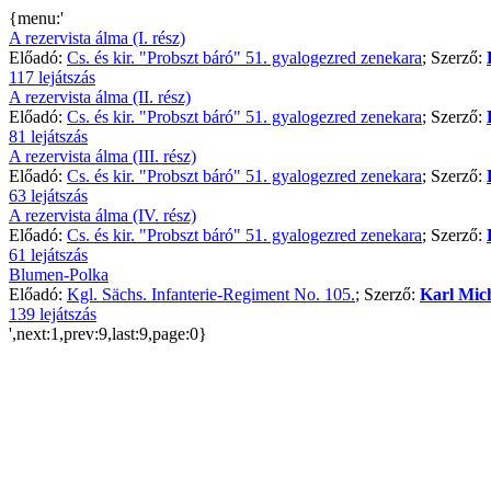
{menu:'
A rezervista álma (I. rész)
Előadó:
Cs. és kir. "Probszt báró" 51. gyalogezred zenekara
; Szerző:
117 lejátszás
A rezervista álma (II. rész)
Előadó:
Cs. és kir. "Probszt báró" 51. gyalogezred zenekara
; Szerző:
81 lejátszás
A rezervista álma (III. rész)
Előadó:
Cs. és kir. "Probszt báró" 51. gyalogezred zenekara
; Szerző:
63 lejátszás
A rezervista álma (IV. rész)
Előadó:
Cs. és kir. "Probszt báró" 51. gyalogezred zenekara
; Szerző:
61 lejátszás
Blumen-Polka
Előadó:
Kgl. Sächs. Infanterie-Regiment No. 105.
; Szerző:
Karl Mic
139 lejátszás
',next:1,prev:9,last:9,page:0}