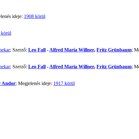
lenés ideje:
1908 körül
 körül
nekar
; Szerző:
Leo Fall
-
Alfred Maria Willner
,
Fritz Grünbaum
; M
nekar
; Szerző:
Leo Fall
-
Alfred Maria Willner
,
Fritz Grünbaum
; M
 Andor
; Megjelenés ideje:
1917 körül