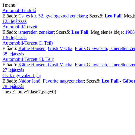
{menu:'
Automobil induló
Előadó:
Cs. és kir. 52. gyalogezred zenekara
; Szerző:
Leo Fall
; Megje
123 lejátszás
Automobil-Terzett
Előadó:
ismeretlen zenekar
; Szerző:
Leo Fall
; Megjelenés ideje:
1908
136 lejátszás
Automobil-Terzett (I. Teil)
Előadó:
Käthe Hansen
,
Gusti Macha
,
Franz Glawatsch
,
ismeretlen ze
38 lejátszás
Automobil-Terzett (II. Teil)
Előadó:
Käthe Hansen
,
Gusti Macha
,
Franz Glawatsch
,
ismeretlen ze
27 lejátszás
Csak egy valzert járj
Előadó:
Nádor Jenő
,
Favorite nagyzenekar
; Szerző:
Leo Fall
-
Gábor
78 lejátszás
',next:1,prev:7,last:7,page:0}