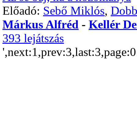
Előadó:
Sebő Miklós
,
Dobb
Márkus Alfréd
-
Kellér De
393 lejátszás
',next:1,prev:3,last:3,page: