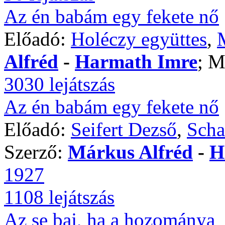
Az én babám egy fekete nő
Előadó:
Holéczy együttes
,
Alfréd
-
Harmath Imre
; M
3030 lejátszás
Az én babám egy fekete nő
Előadó:
Seifert Dezső
,
Scha
Szerző:
Márkus Alfréd
-
H
1927
1108 lejátszás
Az se baj, ha a hozománya