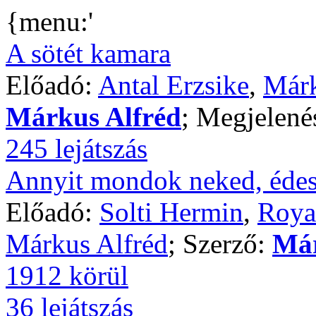
{menu:'
A sötét kamara
Előadó:
Antal Erzsike
,
Márk
Márkus Alfréd
; Megjelené
245 lejátszás
Annyit mondok neked, éde
Előadó:
Solti Hermin
,
Roya
Márkus Alfréd
; Szerző:
Már
1912 körül
36 lejátszás