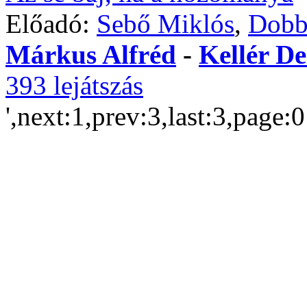
Előadó:
Sebő Miklós
,
Dobb
Márkus Alfréd
-
Kellér De
393 lejátszás
',next:1,prev:3,last:3,page: