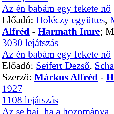
Az én babám egy fekete nő
Előadó:
Holéczy együttes
,
Alfréd
-
Harmath Imre
; M
3030 lejátszás
Az én babám egy fekete nő
Előadó:
Seifert Dezső
,
Scha
Szerző:
Márkus Alfréd
-
H
1927
1108 lejátszás
Az se baj, ha a hozománya