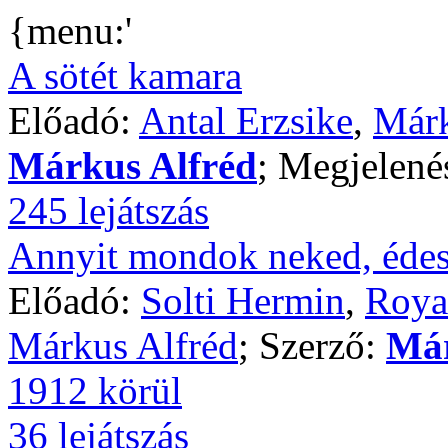
{menu:'
A sötét kamara
Előadó:
Antal Erzsike
,
Márk
Márkus Alfréd
; Megjelené
245 lejátszás
Annyit mondok neked, éde
Előadó:
Solti Hermin
,
Roya
Márkus Alfréd
; Szerző:
Már
1912 körül
36 lejátszás