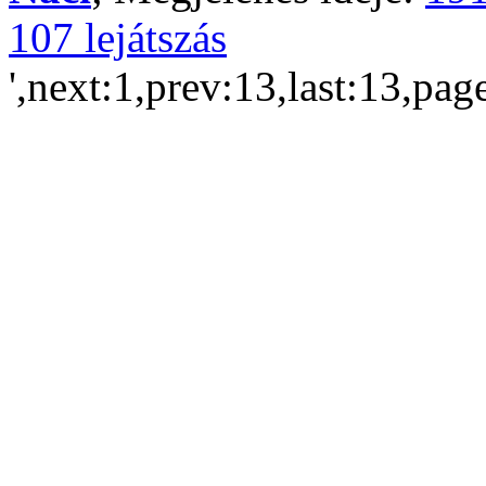
107 lejátszás
',next:1,prev:13,last:13,pag