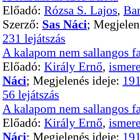
Előadó:
Rózsa S. Lajos
,
Ban
Szerző:
Sas Náci
; Megjelen
231 lejátszás
A kalapom nem sallangos fa
Előadó:
Király Ernő
,
ismere
Náci
; Megjelenés ideje:
191
56 lejátszás
A kalapom nem sallangos fa
Előadó:
Király Ernő
,
ismere
Náci
; Megjelenés ideje:
191