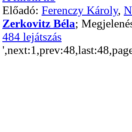
Előadó:
Ferenczy Károly
,
N
Zerkovitz Béla
; Megjelené
484 lejátszás
',next:1,prev:48,last:48,pag