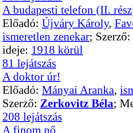
A budapesti telefon (II. rész
Előadó:
Újváry Károly
,
Fav
ismeretlen zenekar
; Szerző
ideje:
1918 körül
81 lejátszás
A doktor úr!
Előadó:
Mányai Aranka
,
is
Szerző:
Zerkovitz Béla
; Me
208 lejátszás
A finom nő