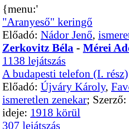
{menu:'
"Aranyeső" keringő
Előadó:
Nádor Jenő
,
ismere
Zerkovitz Béla
-
Mérei Ad
1138 lejátszás
A budapesti telefon (I. rész)
Előadó:
Újváry Károly
,
Fav
ismeretlen zenekar
; Szerző
ideje:
1918 körül
307 lejátszás