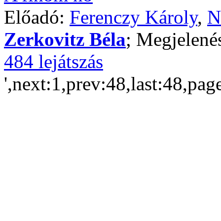
Előadó:
Ferenczy Károly
,
N
Zerkovitz Béla
; Megjelené
484 lejátszás
',next:1,prev:48,last:48,pag