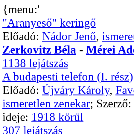
{menu:'
"Aranyeső" keringő
Előadó:
Nádor Jenő
,
ismere
Zerkovitz Béla
-
Mérei Ad
1138 lejátszás
A budapesti telefon (I. rész)
Előadó:
Újváry Károly
,
Fav
ismeretlen zenekar
; Szerző
ideje:
1918 körül
307 lejátszás