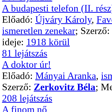
A budapesti telefon (II. rész
Előadó:
Újváry Károly
,
Fav
ismeretlen zenekar
; Szerző
ideje:
1918 körül
81 lejátszás
A doktor úr!
Előadó:
Mányai Aranka
,
is
Szerző:
Zerkovitz Béla
; Me
208 lejátszás
A finom nő