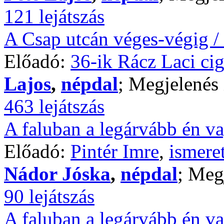
121 lejátszás
A Csap utcán véges-végig /
Előadó:
36-ik Rácz Laci ci
Lajos
,
népdal
; Megjelenés 
463 lejátszás
A faluban a legárvább én va
Előadó:
Pintér Imre
,
ismere
Nádor Jóska
,
népdal
; Meg
90 lejátszás
A faluban a legárvább én va