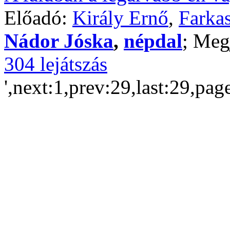
Előadó:
Király Ernő
,
Farkas
Nádor Jóska
,
népdal
; Meg
304 lejátszás
',next:1,prev:29,last:29,pag