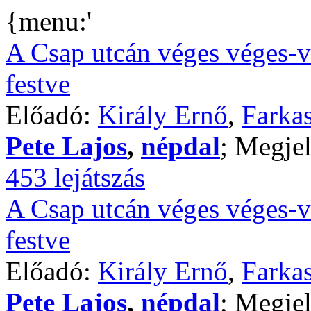
{menu:'
A Csap utcán véges véges-v
festve
Előadó:
Király Ernő
,
Farkas
Pete Lajos
,
népdal
; Megjel
453 lejátszás
A Csap utcán véges véges-v
festve
Előadó:
Király Ernő
,
Farkas
Pete Lajos
,
népdal
; Megjel