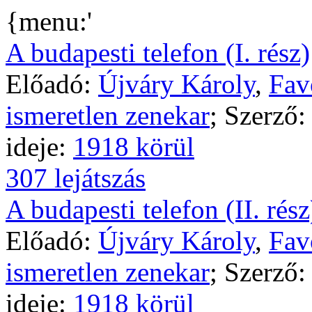
{menu:'
A budapesti telefon (I. rész)
Előadó:
Újváry Károly
,
Fav
ismeretlen zenekar
; Szerző
ideje:
1918 körül
307 lejátszás
A budapesti telefon (II. rész
Előadó:
Újváry Károly
,
Fav
ismeretlen zenekar
; Szerző
ideje:
1918 körül