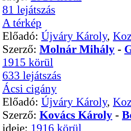
81 lejátszás
A térkép
Előadó:
Újváry Károly
,
Koz
Szerző:
Molnár Mihály
-
G
1915 körül
633 lejátszás
Ácsi cigány
Előadó:
Újváry Károly
,
Koz
Szerző:
Kovács Károly
-
B
ideje:
1916 körül