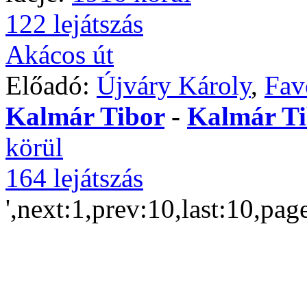
122 lejátszás
Akácos út
Előadó:
Újváry Károly
,
Fav
Kalmár Tibor
-
Kalmár Ti
körül
164 lejátszás
',next:1,prev:10,last:10,pag