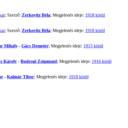
kar
; Szerző:
Zerkovitz Béla
; Megjelenés ideje:
1918 körül
kar
; Szerző:
Zerkovitz Béla
; Megjelenés ideje:
1918 körül
r Mihály
-
Gács Demeter
; Megjelenés ideje:
1915 körül
s Károly
-
Bodrogi Zsigmond
; Megjelenés ideje:
1916 körül
or
-
Kalmár Tibor
; Megjelenés ideje:
1918 körül