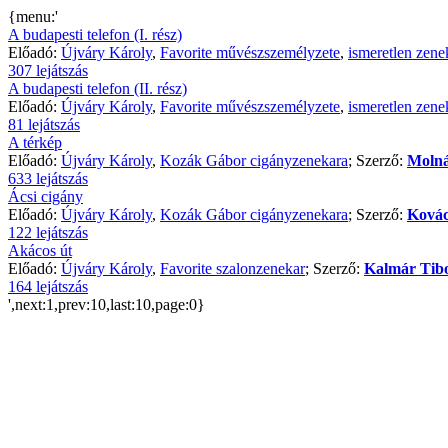
{menu:'
A budapesti telefon (I. rész)
Előadó:
Újváry Károly
,
Favorite művészszemélyzete
,
ismeretlen zene
307 lejátszás
A budapesti telefon (II. rész)
Előadó:
Újváry Károly
,
Favorite művészszemélyzete
,
ismeretlen zene
81 lejátszás
A térkép
Előadó:
Újváry Károly
,
Kozák Gábor cigányzenekara
; Szerző:
Molná
633 lejátszás
Ácsi cigány
Előadó:
Újváry Károly
,
Kozák Gábor cigányzenekara
; Szerző:
Kovác
122 lejátszás
Akácos út
Előadó:
Újváry Károly
,
Favorite szalonzenekar
; Szerző:
Kalmár Tib
164 lejátszás
',next:1,prev:10,last:10,page:0}