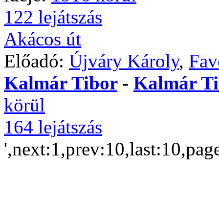
122 lejátszás
Akácos út
Előadó:
Újváry Károly
,
Fav
Kalmár Tibor
-
Kalmár Ti
körül
164 lejátszás
',next:1,prev:10,last:10,pag