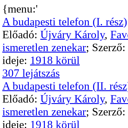
{menu:'
A budapesti telefon (I. rész)
Előadó:
Újváry Károly
,
Fav
ismeretlen zenekar
; Szerző
ideje:
1918 körül
307 lejátszás
A budapesti telefon (II. rész
Előadó:
Újváry Károly
,
Fav
ismeretlen zenekar
; Szerző
ideje:
1918 körül