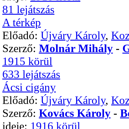
81 lejátszás
A térkép
Előadó:
Újváry Károly
,
Koz
Szerző:
Molnár Mihály
-
G
1915 körül
633 lejátszás
Ácsi cigány
Előadó:
Újváry Károly
,
Koz
Szerző:
Kovács Károly
-
B
ideje:
1916 körül