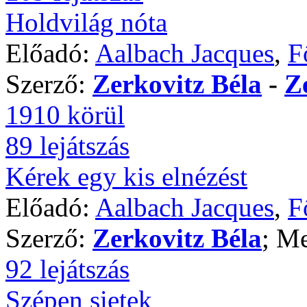
Holdvilág nóta
Előadó:
Aalbach Jacques
,
F
Szerző:
Zerkovitz Béla
-
Z
1910 körül
89 lejátszás
Kérek egy kis elnézést
Előadó:
Aalbach Jacques
,
F
Szerző:
Zerkovitz Béla
; Me
92 lejátszás
Szépen sietek