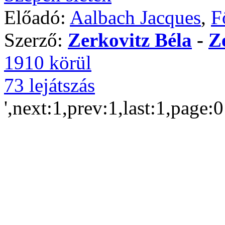
Előadó:
Aalbach Jacques
,
F
Szerző:
Zerkovitz Béla
-
Z
1910 körül
73 lejátszás
',next:1,prev:1,last:1,page: