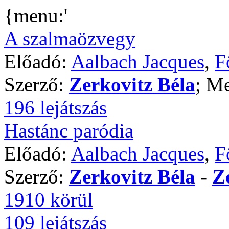
{menu:'
A szalmaözvegy
Előadó:
Aalbach Jacques
,
F
Szerző:
Zerkovitz Béla
; Me
196 lejátszás
Hastánc paródia
Előadó:
Aalbach Jacques
,
F
Szerző:
Zerkovitz Béla
-
Z
1910 körül
109 lejátszás