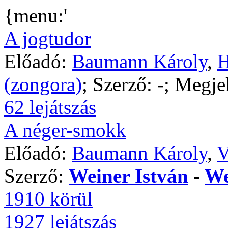
{menu:'
A jogtudor
Előadó:
Baumann Károly
,
H
(zongora)
; Szerző:
-
; Megje
62 lejátszás
A néger-smokk
Előadó:
Baumann Károly
,
V
Szerző:
Weiner István
-
We
1910 körül
1927 lejátszás