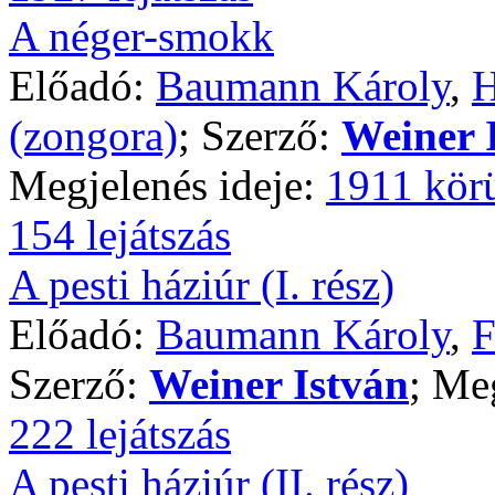
A néger-smokk
Előadó:
Baumann Károly
,
H
(zongora)
; Szerző:
Weiner 
Megjelenés ideje:
1911 kör
154 lejátszás
A pesti háziúr (I. rész)
Előadó:
Baumann Károly
,
F
Szerző:
Weiner István
; Me
222 lejátszás
A pesti háziúr (II. rész)