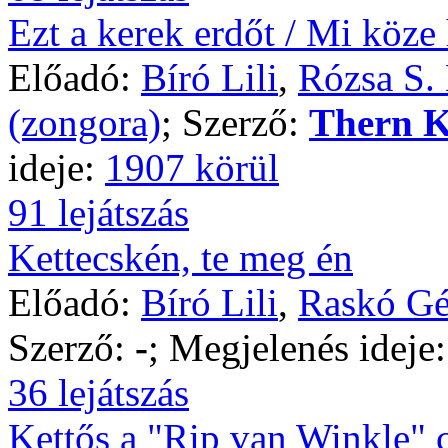
Ezt a kerek erdőt / Mi köze
Előadó:
Bíró Lili
,
Rózsa S.
(zongora)
; Szerző:
Thern K
ideje:
1907 körül
91 lejátszás
Kettecskén, te meg én
Előadó:
Bíró Lili
,
Raskó Gé
Szerző:
-
; Megjelenés ideje
36 lejátszás
Kettős a "Rip van Winkle" 