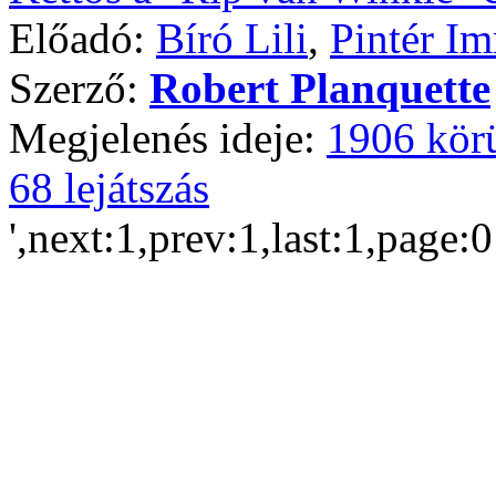
Előadó:
Bíró Lili
,
Pintér Im
Szerző:
Robert Planquette
Megjelenés ideje:
1906 kör
68 lejátszás
',next:1,prev:1,last:1,page: