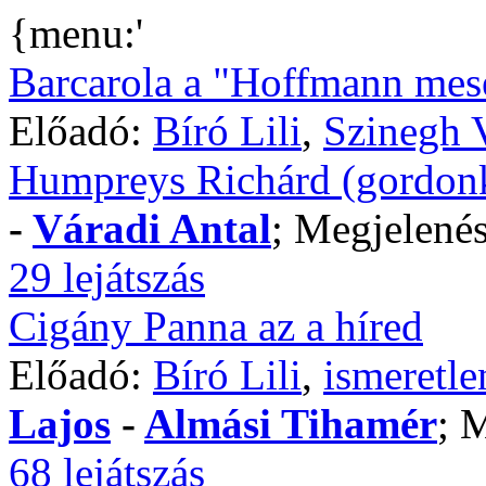
{menu:'
Barcarola a "Hoffmann mes
Előadó:
Bíró Lili
,
Szinegh 
Humpreys Richárd (gordon
-
Váradi Antal
; Megjelenés
29 lejátszás
Cigány Panna az a híred
Előadó:
Bíró Lili
,
ismeretle
Lajos
-
Almási Tihamér
; 
68 lejátszás