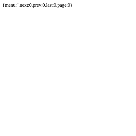
{menu:'',next:0,prev:0,last:0,page:0}