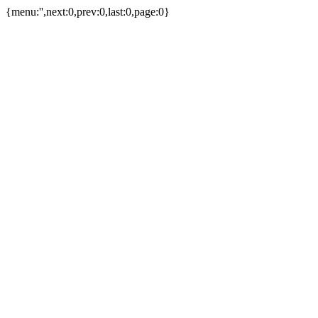
{menu:'',next:0,prev:0,last:0,page:0}