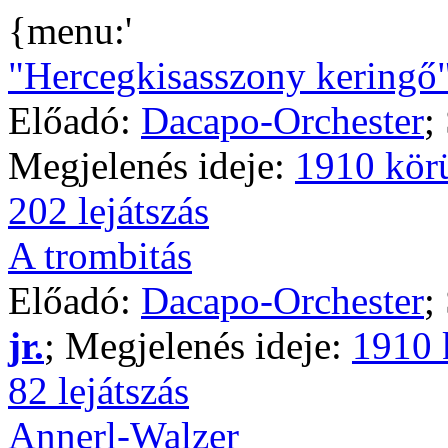
{menu:'
"Hercegkisasszony keringő
Előadó:
Dacapo-Orchester
;
Megjelenés ideje:
1910 kör
202 lejátszás
A trombitás
Előadó:
Dacapo-Orchester
;
jr.
; Megjelenés ideje:
1910 
82 lejátszás
Annerl-Walzer