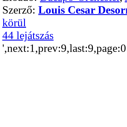
Szerző:
Louis Cesar Deso
körül
44 lejátszás
',next:1,prev:9,last:9,page: