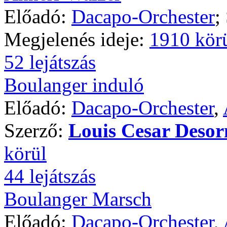
Előadó:
Dacapo-Orchester
;
Megjelenés ideje:
1910 kör
52 lejátszás
Boulanger induló
Előadó:
Dacapo-Orchester
,
Szerző:
Louis Cesar Deso
körül
44 lejátszás
Boulanger Marsch
Előadó:
Dacapo-Orchester
,