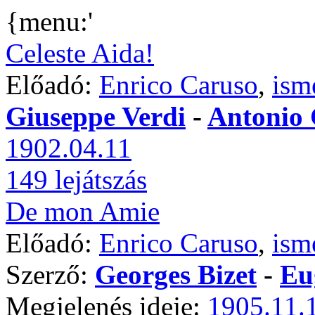
{menu:'
Celeste Aida!
Előadó:
Enrico Caruso
,
ism
Giuseppe Verdi
-
Antonio 
1902.04.11
149 lejátszás
De mon Amie
Előadó:
Enrico Caruso
,
ism
Szerző:
Georges Bizet
-
Eu
Megjelenés ideje:
1905.11.