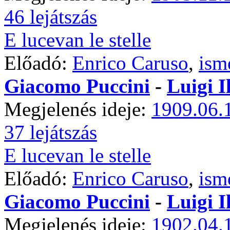
46 lejátszás
E lucevan le stelle
Előadó:
Enrico Caruso
,
ism
Giacomo Puccini
-
Luigi I
Megjelenés ideje:
1909.06.
37 lejátszás
E lucevan le stelle
Előadó:
Enrico Caruso
,
ism
Giacomo Puccini
-
Luigi I
Megjelenés ideje:
1902.04.