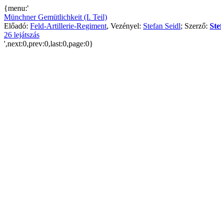
{menu:'
Münchner Gemütlichkeit (I. Teil)
Előadó:
Feld-Artillerie-Regiment
, Vezényel:
Stefan Seidl
; Szerző:
Ste
26 lejátszás
',next:0,prev:0,last:0,page:0}