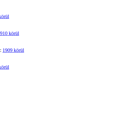
körül
910 körül
e:
1909 körül
körül