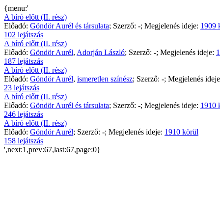
{menu:'
A bíró előtt (II. rész)
Előadó:
Göndör Aurél és társulata
; Szerző:
-
; Megjelenés ideje:
1909 
102 lejátszás
A bíró előtt (II. rész)
Előadó:
Göndör Aurél
,
Adorján László
; Szerző:
-
; Megjelenés ideje:
1
187 lejátszás
A bíró előtt (II. rész)
Előadó:
Göndör Aurél
,
ismeretlen színész
; Szerző:
-
; Megjelenés idej
23 lejátszás
A bíró előtt (II. rész)
Előadó:
Göndör Aurél és társulata
; Szerző:
-
; Megjelenés ideje:
1910 
246 lejátszás
A bíró előtt (II. rész)
Előadó:
Göndör Aurél
; Szerző:
-
; Megjelenés ideje:
1910 körül
158 lejátszás
',next:1,prev:67,last:67,page:0}