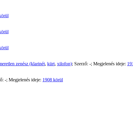
körül
körül
körül
meretlen zenész (klarinét
,
kürt
,
xilofon)
; Szerző:
-
; Megjelenés ideje:
19
ző:
-
; Megjelenés ideje:
1908 körül