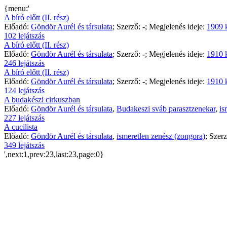
{menu:'
A bíró előtt (II. rész)
Előadó:
Göndör Aurél és társulata
; Szerző:
-
; Megjelenés ideje:
1909 
102 lejátszás
A bíró előtt (II. rész)
Előadó:
Göndör Aurél és társulata
; Szerző:
-
; Megjelenés ideje:
1910 
246 lejátszás
A bíró előtt (II. rész)
Előadó:
Göndör Aurél és társulata
; Szerző:
-
; Megjelenés ideje:
1910 
124 lejátszás
A budakészi cirkuszban
Előadó:
Göndör Aurél és társulata
,
Budakeszi sváb parasztzenekar
,
is
227 lejátszás
A cucilista
Előadó:
Göndör Aurél és társulata
,
ismeretlen zenész (zongora)
; Szer
349 lejátszás
',next:1,prev:23,last:23,page:0}