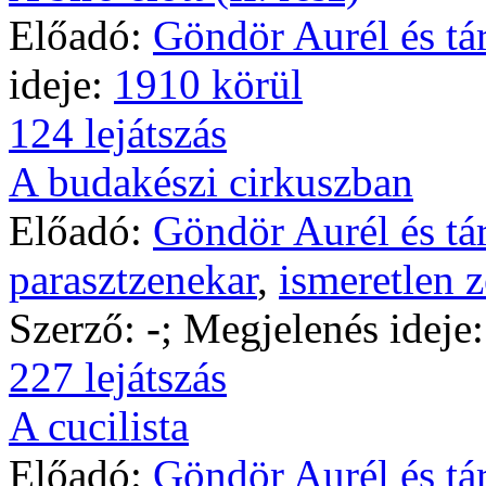
Előadó:
Göndör Aurél és tár
ideje:
1910 körül
124 lejátszás
A budakészi cirkuszban
Előadó:
Göndör Aurél és tár
parasztzenekar
,
ismeretlen z
Szerző:
-
; Megjelenés ideje
227 lejátszás
A cucilista
Előadó:
Göndör Aurél és tár