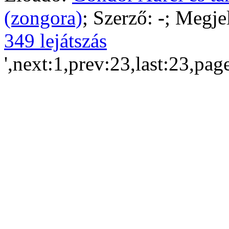
(zongora)
; Szerző:
-
; Megje
349 lejátszás
',next:1,prev:23,last:23,pag