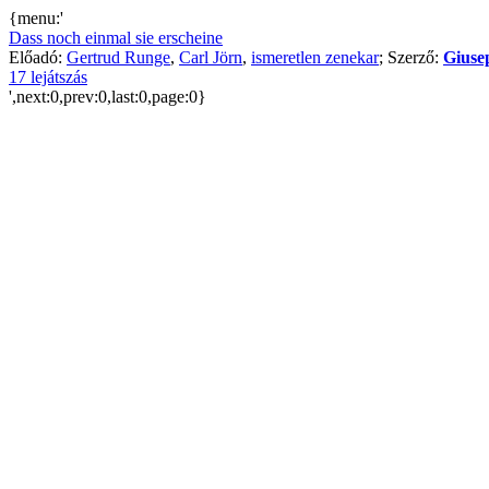
{menu:'
Dass noch einmal sie erscheine
Előadó:
Gertrud Runge
,
Carl Jörn
,
ismeretlen zenekar
; Szerző:
Giuse
17 lejátszás
',next:0,prev:0,last:0,page:0}