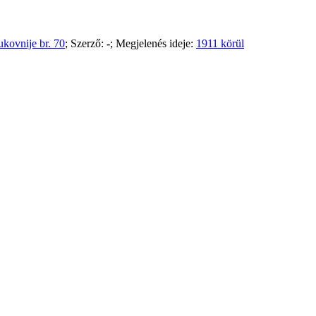
pukovnije br. 70
; Szerző:
-
; Megjelenés ideje:
1911 körül