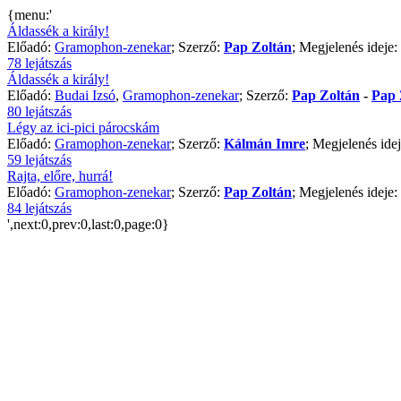
{menu:'
Áldassék a király!
Előadó:
Gramophon-zenekar
; Szerző:
Pap Zoltán
; Megjelenés ideje:
78 lejátszás
Áldassék a király!
Előadó:
Budai Izsó
,
Gramophon-zenekar
; Szerző:
Pap Zoltán
-
Pap 
80 lejátszás
Légy az ici-pici párocskám
Előadó:
Gramophon-zenekar
; Szerző:
Kálmán Imre
; Megjelenés ide
59 lejátszás
Rajta, előre, hurrá!
Előadó:
Gramophon-zenekar
; Szerző:
Pap Zoltán
; Megjelenés ideje:
84 lejátszás
',next:0,prev:0,last:0,page:0}