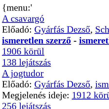
{menu:'
A csavargó
Előadó:
Gyárfás Dezső
,
Sch
ismeretlen szerző
-
ismeret
1906 körül
138 lejátszás
A jogtudor
Előadó:
Gyárfás Dezső
,
ism
Megjelenés ideje:
1912 kör
256 lejátszás