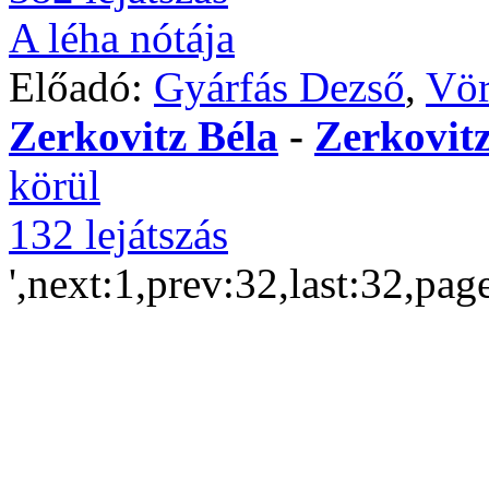
A léha nótája
Előadó:
Gyárfás Dezső
,
Vör
Zerkovitz Béla
-
Zerkovitz
körül
132 lejátszás
',next:1,prev:32,last:32,pag