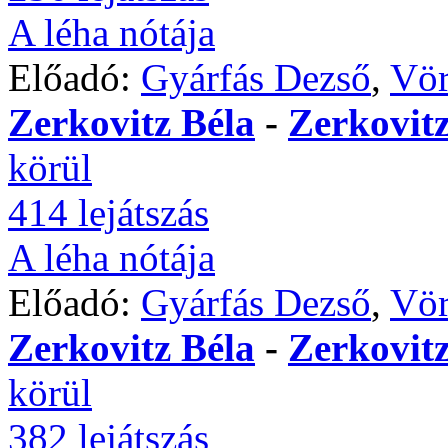
A léha nótája
Előadó:
Gyárfás Dezső
,
Vör
Zerkovitz Béla
-
Zerkovitz
körül
414 lejátszás
A léha nótája
Előadó:
Gyárfás Dezső
,
Vör
Zerkovitz Béla
-
Zerkovitz
körül
382 lejátszás