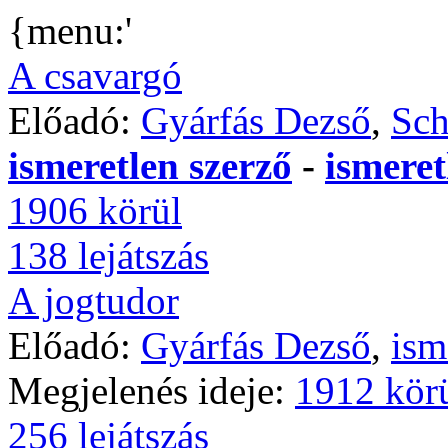
{menu:'
A csavargó
Előadó:
Gyárfás Dezső
,
Sch
ismeretlen szerző
-
ismeret
1906 körül
138 lejátszás
A jogtudor
Előadó:
Gyárfás Dezső
,
ism
Megjelenés ideje:
1912 kör
256 lejátszás