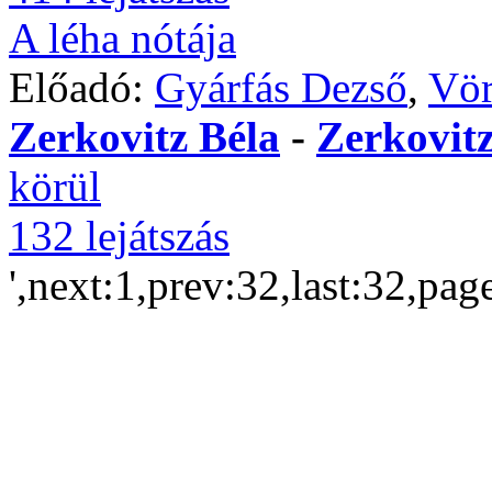
A léha nótája
Előadó:
Gyárfás Dezső
,
Vör
Zerkovitz Béla
-
Zerkovitz
körül
132 lejátszás
',next:1,prev:32,last:32,pag