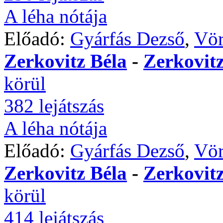
A léha nótája
Előadó:
Gyárfás Dezső
,
Vör
Zerkovitz Béla
-
Zerkovitz
körül
382 lejátszás
A léha nótája
Előadó:
Gyárfás Dezső
,
Vör
Zerkovitz Béla
-
Zerkovitz
körül
414 lejátszás