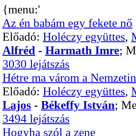
{menu:'
Az én babám egy fekete nő
Előadó:
Holéczy együttes
,
Alfréd
-
Harmath Imre
; M
3030 lejátszás
Hétre ma várom a Nemzetin
Előadó:
Holéczy együttes
,
Lajos
-
Békeffy István
; Me
3494 lejátszás
Hogyha szól a zene