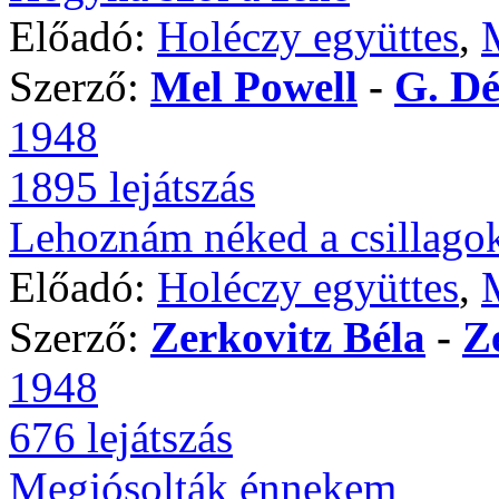
Előadó:
Holéczy együttes
,
Szerző:
Mel Powell
-
G. D
1948
1895 lejátszás
Lehoznám néked a csillago
Előadó:
Holéczy együttes
,
Szerző:
Zerkovitz Béla
-
Z
1948
676 lejátszás
Megjósolták énnekem