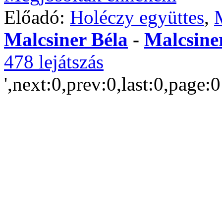
Előadó:
Holéczy együttes
,
Malcsiner Béla
-
Malcsine
478 lejátszás
',next:0,prev:0,last:0,page: