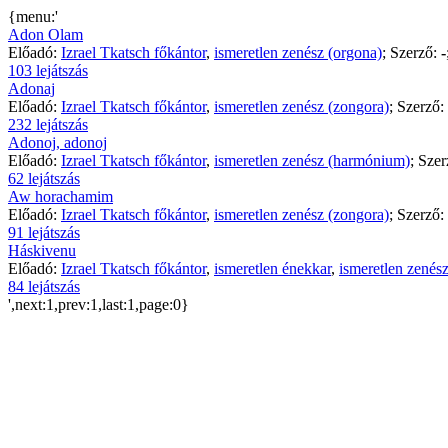
{menu:'
Adon Olam
Előadó:
Izrael Tkatsch főkántor
,
ismeretlen zenész (orgona)
; Szerző:
-
103 lejátszás
Adonaj
Előadó:
Izrael Tkatsch főkántor
,
ismeretlen zenész (zongora)
; Szerző:
232 lejátszás
Adonoj, adonoj
Előadó:
Izrael Tkatsch főkántor
,
ismeretlen zenész (harmónium)
; Sze
62 lejátszás
Aw horachamim
Előadó:
Izrael Tkatsch főkántor
,
ismeretlen zenész (zongora)
; Szerző:
91 lejátszás
Háskivenu
Előadó:
Izrael Tkatsch főkántor
,
ismeretlen énekkar
,
ismeretlen zenés
84 lejátszás
',next:1,prev:1,last:1,page:0}