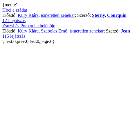
{menu:'
Hoci a szádat
Előadó:
Küry Klára
,
ismeretlen zenekar
; Szerző:
Sterny
,
Courquin
121 lejátszás
Zsuzsi és Pomarelle belépője
Előadó:
Küry Klára
,
Szabolcs Ernő
,
ismeretlen zenekar
; Szerző:
Jean
115 lejátszás
',next:0,prev:0,last:0,page:0}