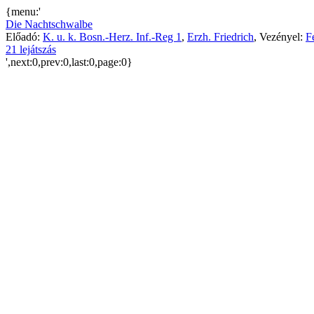
{menu:'
Die Nachtschwalbe
Előadó:
K. u. k. Bosn.-Herz. Inf.-Reg 1
,
Erzh. Friedrich
, Vezényel:
F
21 lejátszás
',next:0,prev:0,last:0,page:0}