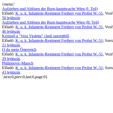
{menu:'
Aufziehen und Ablösen der Burg-hauptwache Wien (I. Teil)
Előadó:
K. u. k. Infanterie-Regiment Freiherr von Probst W.-51
, Vez
50 lejátszás
Aufziehen und Ablösen der Burg-hauptwache Wien (II. Teil)
Előadó:
K. u. k. Infanterie-Regiment Freiherr von Probst W.-51
, Vez
46 lejátszás
Keringő a "Vera Violetta" című operettből
Előadó:
K. u. k. Infanterie-Regiment Freiherr von Probst W.-51
; Szer
21 lejátszás
O du mein Österreich
Előadó:
K. u. k. Infanterie-Regiment Freiherr von Probst W.-51
, Vez
29 lejátszás
Philippovic-Marsch
Előadó:
K. u. k. Infanterie-Regiment Freiherr von Probst W.-51
; Szer
43 lejátszás
',next:0,prev:0,last:0,page:0}