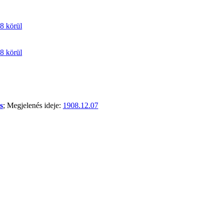
8 körül
8 körül
s
; Megjelenés ideje:
1908.12.07