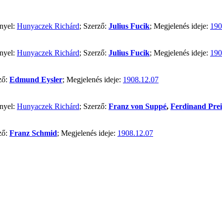
ényel:
Hunyaczek Richárd
; Szerző:
Julius Fucik
; Megjelenés ideje:
190
ényel:
Hunyaczek Richárd
; Szerző:
Julius Fucik
; Megjelenés ideje:
190
ző:
Edmund Eysler
; Megjelenés ideje:
1908.12.07
ényel:
Hunyaczek Richárd
; Szerző:
Franz von Suppé
,
Ferdinand Prei
ző:
Franz Schmid
; Megjelenés ideje:
1908.12.07